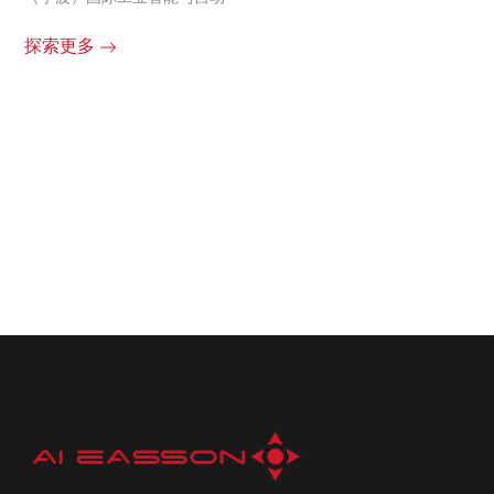
数
2026-08-09
影像仪等设备实用知识合集
在
因
影像仪维护小妙招：让精密设备 “青春永驻” 的秘密武器影像仪作
为工业检测领域的 “火···
探
探索更多